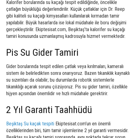
Kalorifer borularında su kaçağı tespit edildiğinde, öncelikle
çatlağın büyüklüğü değerlendirilir. Küçük çatlaklar için Dr. Reep
gibi kaliteli su kaçağı kimyasalları kullanılarak kırmadan tamir
yapılabilir. Büyük hasarlarda ise lokal müdahale ile boru değişimi
gerçekleştirilir. Ekiptesisat.com, Beşiktaş’ta kalorifer su kaçağı
tamiri konusunda uzmanlaşmış kadrosuyla hizmet vermektedir.
Pis Su Gider Tamiri
Gider borularında tespit edilen çatlak veya kırılmaları, kameralı
sistem ile belirledikten sonra onarıyoruz. Bazen tıkanıklık kaynaklı
su sızıntıları da olabilir; bu durumlarda robotik sistemlerle
tıkanıklığı açarak sorunu çözüyoruz. Pis su gider tamiri, özellikle
hijyen açısından önemlidir ve hızlı müdahale gerektirir.
2 Yıl Garanti Taahhüdü
Beşiktaş Su kaçak tespiti
Ekiptesisat.com’un en önemli
özelliklerinden biri, tüm tamir işlemlerine 2 yıl garanti vermesidir.
Beşiktaş su kaçağı tamiri sonrasında, aynı noktada tekrar sorun